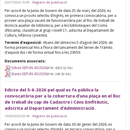
22/07/2026 10:09
-
Registre de publicació
Per acord de la Junta de Govern de data 25 de març del 2026, es
convoca un procés selectiu d’ingrés, en primera convocatòria, per a
proveir una plaça vacant de funcionari/ària per al lloc de treball de
tècnic/a auxiliar de biblioteca, per a les biblioteques del Comú
d’Encamp, classificat al grup i nivell C1, adscrita al Departament de
Cultura, Infància i Joventut.
Termini d'exposició:
Abans del dimecres 5 d’agost del 2026, de
forma presencial fins a l’hora del tancament del Servei de Tràmits
d’aquest dia i de forma virtual fins a les 23h59.
Documents associats:
Edicte EEFUN-43/2026
(Pdf, 6903,52 Kb)
Bases EEFUN-43/2026
(Pdf, 240,50 Kb)
Edicte del 5-6-2026 pel qual es fa pública la
convocatòria per a la cobertura d’una plaça en el lloc
de treball de cap de Cadastre i Cens Emfitèutic,
adscrita al Departament d’Administració.
10/06/2026 09:49
-
Registre de publicació
Per acord de la Junta de Govern de data 30 de gener del 2026, es
convoca un procés selectiu d’ingrés, en tercera convocatòria, per a