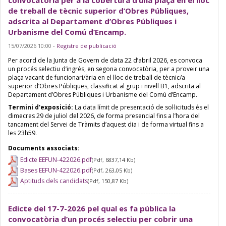
de treball de tècnic superior d’Obres Públiques,
adscrita al Departament d’Obres Públiques i
Urbanisme del Comú d’Encamp.
15/07/2026 10:00
-
Registre de publicació
Per acord de la Junta de Govern de data 22 d’abril 2026, es convoca
un procés selectiu d’ingrés, en segona convocatòria, per a proveir una
plaça vacant de funcionari/ària en el lloc de treball de tècnic/a
superior d’Obres Públiques, classificat al grup i nivell B1, adscrita al
Departament d’Obres Públiques i Urbanisme del Comú d’Encamp.
Termini d'exposició:
La data límit de presentació de sol·licituds és el
dimecres 29 de juliol del 2026, de forma presencial fins a l’hora del
tancament del Servei de Tràmits d’aquest dia i de forma virtual fins a
les 23h59.
Documents associats:
Edicte EEFUN-422026.pdf
(Pdf, 6837,14 Kb)
Bases EEFUN-422026.pdf
(Pdf, 263,05 Kb)
Aptituds dels candidats
(Pdf, 150,87 Kb)
Edicte del 17-7-2026 pel qual es fa pública la
convocatòria d’un procés selectiu per cobrir una