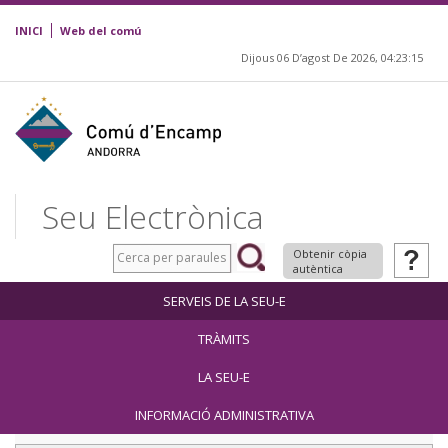
INICI
Web del comú
Dijous 06 D’agost De 2026,
04:23:16
Seu Electrònica
Obtenir còpia
autèntica
SERVEIS DE LA SEU-E
TRÀMITS
LA SEU-E
INFORMACIÓ ADMINISTRATIVA