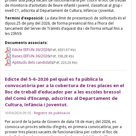
proveir una plaça vacant de funcionari/ària per cobrir el lloc de treball
de monitor/a d’activitats de lleure infantil i juvenil, classificat al grup i
nivell C1, adscrita al Departament de Cultura, Infància i Joventut.
Termini d'exposició:
La data límit de presentació de sol·licituds és el
dijous 25 de juny del 2026, de forma presencial fins a l’hora del
tancament del Servei de Tràmits d’aquest dia i de forma virtual fins a
les 23h59.
Documents associats:
Edicte EEFUN-36/2026
(Pdf, 6531,97 Kb)
Bases EEFUN-36/2026
(Pdf, 338,28 Kb)
Aptituds dels candidats
(Pdf, 223,26 Kb)
Edicte del 5-6-2026 pel qual es fa pública la
convocatòria per a la cobertura de tres places en el
lloc de treball d’educador per a les escoles bressol
del Comú d’Encamp, adscrites al Departament de
Cultura, Infància i Joventut.
10/06/2026 09:55
-
Registre de publicació
Per acord de la Junta de Govern de data 18 de març del 2026, es
convoca un procés selectiu d’ingrés, en primera convocatòria, per a
proveir tres places vacants de funcionari/ària per cobrir el lloc de