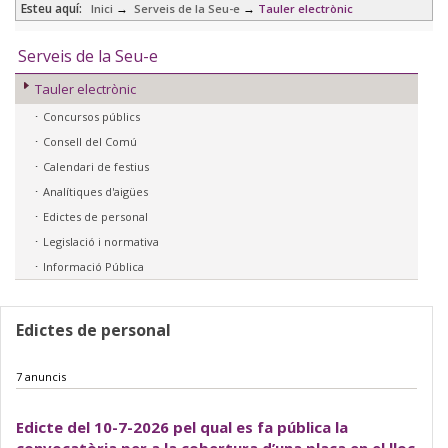
Esteu aquí:
→
→
Inici
Serveis de la Seu-e
Tauler electrònic
Serveis de la Seu-e
Tauler electrònic
Concursos públics
Consell del Comú
Calendari de festius
Analítiques d'aigües
Edictes de personal
Legislació i normativa
Informació Pública
Edictes de personal
7 anuncis
Edicte del 10-7-2026 pel qual es fa pública la
convocatòria per a la cobertura d’una plaça en el lloc