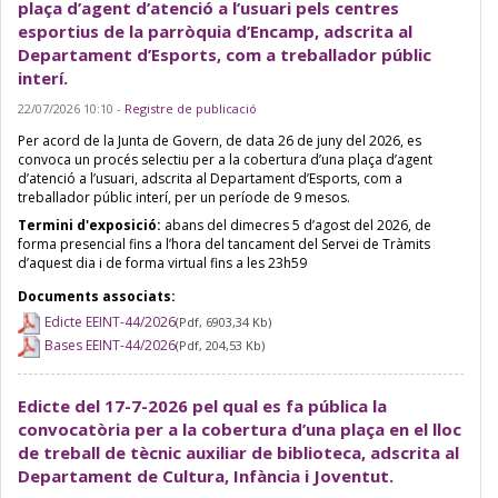
plaça d’agent d’atenció a l’usuari pels centres
esportius de la parròquia d’Encamp, adscrita al
Departament d’Esports, com a treballador públic
interí.
22/07/2026 10:10
-
Registre de publicació
Per acord de la Junta de Govern, de data 26 de juny del 2026, es
convoca un procés selectiu per a la cobertura d’una plaça d’agent
d’atenció a l’usuari, adscrita al Departament d’Esports, com a
treballador públic interí, per un període de 9 mesos.
Termini d'exposició:
abans del dimecres 5 d’agost del 2026, de
forma presencial fins a l’hora del tancament del Servei de Tràmits
d’aquest dia i de forma virtual fins a les 23h59
Documents associats:
Edicte EEINT-44/2026
(Pdf, 6903,34 Kb)
Bases EEINT-44/2026
(Pdf, 204,53 Kb)
Edicte del 17-7-2026 pel qual es fa pública la
convocatòria per a la cobertura d’una plaça en el lloc
de treball de tècnic auxiliar de biblioteca, adscrita al
Departament de Cultura, Infància i Joventut.