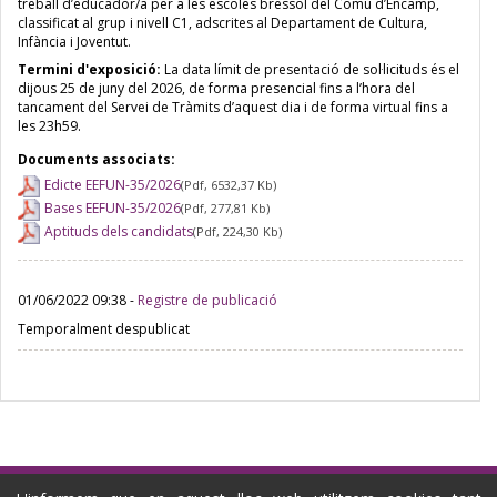
treball d’educador/a per a les escoles bressol del Comú d’Encamp,
classificat al grup i nivell C1, adscrites al Departament de Cultura,
Infància i Joventut.
Termini d'exposició:
La data límit de presentació de sol·licituds és el
dijous 25 de juny del 2026, de forma presencial fins a l’hora del
tancament del Servei de Tràmits d’aquest dia i de forma virtual fins a
les 23h59.
Documents associats:
Edicte EEFUN-35/2026
(Pdf, 6532,37 Kb)
Bases EEFUN-35/2026
(Pdf, 277,81 Kb)
Aptituds dels candidats
(Pdf, 224,30 Kb)
01/06/2022 09:38
-
Registre de publicació
Temporalment despublicat
Comu d'Encamp