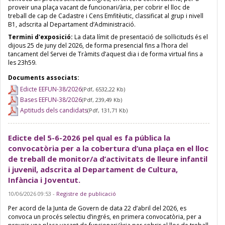
proveir una plaça vacant de funcionari/ària, per cobrir el lloc de
treball de cap de Cadastre i Cens Emfitèutic, classificat al grup i nivell
B1, adscrita al Departament d’Administració.
Termini d'exposició:
La data límit de presentació de sol·licituds és el
dijous 25 de juny del 2026, de forma presencial fins a l’hora del
tancament del Servei de Tràmits d’aquest dia i de forma virtual fins a
les 23h59.
Documents associats:
Edicte EEFUN-38/2026
(Pdf, 6532,22 Kb)
Bases EEFUN-38/2026
(Pdf, 239,49 Kb)
Aptituds dels candidats
(Pdf, 131,71 Kb)
Edicte del 5-6-2026 pel qual es fa pública la
convocatòria per a la cobertura d’una plaça en el lloc
de treball de monitor/a d’activitats de lleure infantil
i juvenil, adscrita al Departament de Cultura,
Infància i Joventut.
10/06/2026 09:53
-
Registre de publicació
Per acord de la Junta de Govern de data 22 d’abril del 2026, es
convoca un procés selectiu d’ingrés, en primera convocatòria, per a